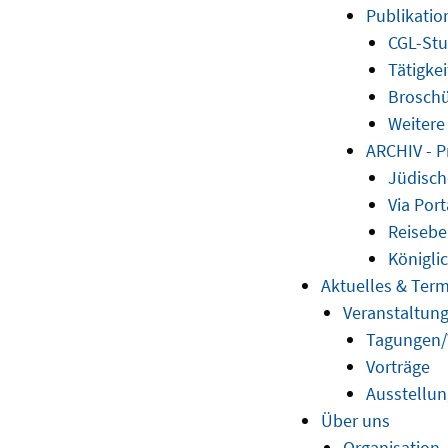
Publikatio
CGL-Stu
Tätigkei
Brosch
Weitere
ARCHIV - P
Jüdisch
Via Port
Reisebe
Königli
Aktuelles & Ter
Veranstaltun
Tagungen
Vorträge
Ausstellu
Über uns
Organisation