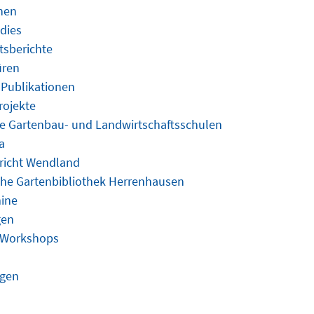
nen
dies
tsberichte
üren
 Publikationen
rojekte
e Gartenbau- und Landwirtschaftsschulen
a
richt Wendland
che Gartenbibliothek Herrenhausen
mine
gen
/Workshops
ngen